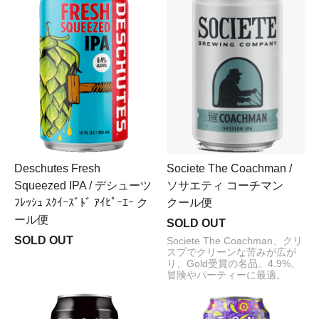
Deschutes Fresh
Societe The Coachman /
Squeezed IPA / デシューツ
ソサエティ コーチマン
ﾌﾚｯｼｭ ｽｸｲｰｽﾞﾄﾞ ｱｲﾋﾟｰｴｰ ク
クール便
ール便
SOLD OUT
SOLD OUT
Societe The Coachman、クリ
スプでクリーンな苦みが広が
り、Gold受賞の名品。4.9%、
冒険やパーティーに最適。