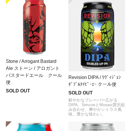
Stone / Arrogant Bastard
Ale ストーン / アロガント
バスタードエール クール
Revision DIPA / ﾘｳﾞｨｼﾞｮﾝ
便
ﾀﾞﾌﾞﾙｱｲﾋﾟｰｴｰ クール便
SOLD OUT
SOLD OUT
鮮やかなフレーバー広がる
DIPA。SimcoeとMosaic贅沢組
み合わせ。爽やかシトラス風
味。豊かな味わい。