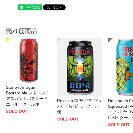
売れ筋商品
Stone / Arrogant
Bastard Ale ストーン /
アロガントバスタード
Revision DIPA / ﾘｳﾞｨｼﾞｮ
Deschutes F
エール クール便
ﾝ ﾀﾞﾌﾞﾙｱｲﾋﾟｰｴｰ クール
Squeezed I
SOLD OUT
便
ーツ ﾌﾚｯｼｭ ｽｸ
ﾋﾟｰｴｰ クー
SOLD OUT
SOLD OUT