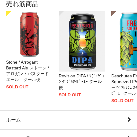
売れ筋商品
Stone / Arrogant
Bastard Ale ストーン /
アロガントバスタード
Revision DIPA / ﾘｳﾞｨｼﾞｮ
Deschutes F
エール クール便
ﾝ ﾀﾞﾌﾞﾙｱｲﾋﾟｰｴｰ クール
Squeezed I
SOLD OUT
便
ーツ ﾌﾚｯｼｭ ｽｸ
ﾋﾟｰｴｰ クー
SOLD OUT
SOLD OUT
ホーム